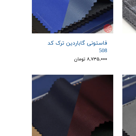
فاستونی گاباردین ترک کد
508
۸,۷۳۵,۰۰۰ تومان