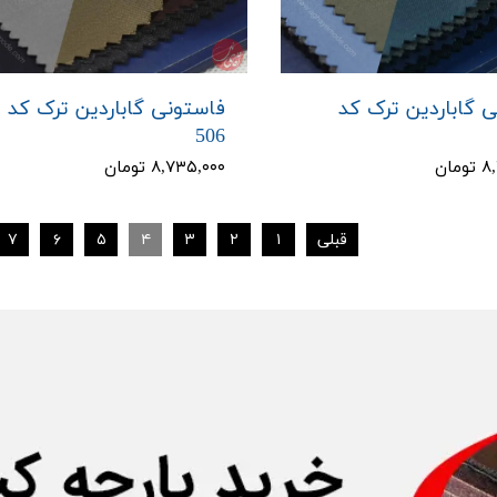
 گاباردین ترک کد
فاستونی گاباردین ترک کد
506
مان
۸,۷۳۵,۰۰۰ تومان
قبلی
۱
۲
۳
۴
۵
۶
۷