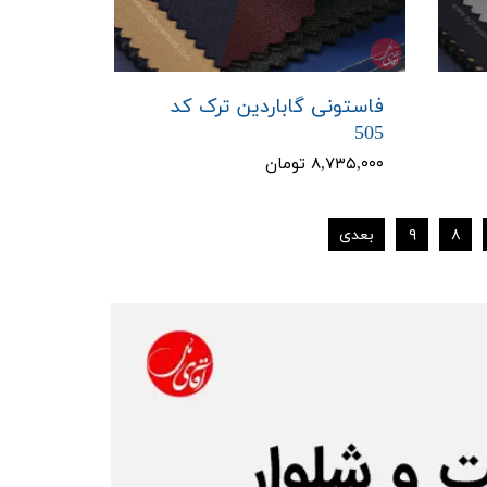
فاستونی گاباردین ترک کد
505
۸,۷۳۵,۰۰۰ تومان
۸
۹
بعدی