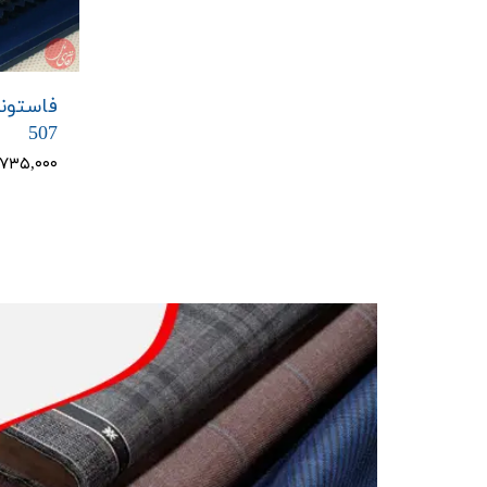
فاستونی
507
۸,۷۳۵,۰۰۰ تو