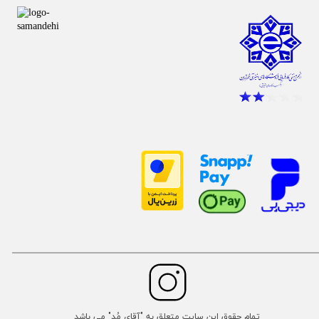
تمام حقوق این سایت متعلق به "آقای مُد" می باشد