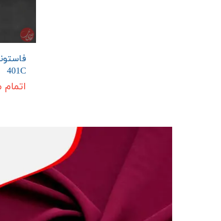
فاستون
401C
اتمام 