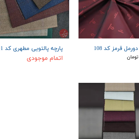
رمل قرمز کد 108
پارچه پالتویی مطهری کد 401
اتمام موجودی