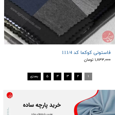
فاستونی کوکما کد 111/4
۱,۸۳۳,۰۰۰ تومان
۱
۲
۳
۴
۵
بعدی