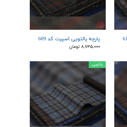
پارچه پالتویی اسپرت کد 609
۸,۷۳۵,۰۰۰ تومان
پالتویی