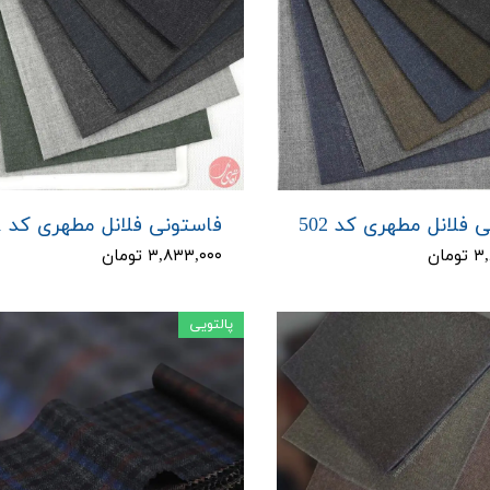
 فلانل مطهری کد 502
فاستونی فلانل مطهری کد 501
مان
۳,۸۳۳,۰۰۰ تومان
پالتویی