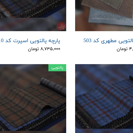
لتویی مطهری کد 503
پارچه پالتویی اسپرت کد 610
ان
۸,۷۳۵,۰۰۰ تومان
پالتویی