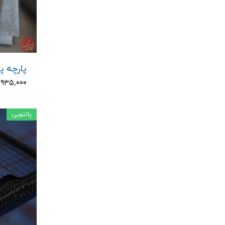
پارچه پا
۴,۹۳۵,۰۰۰ توم
پالتویی