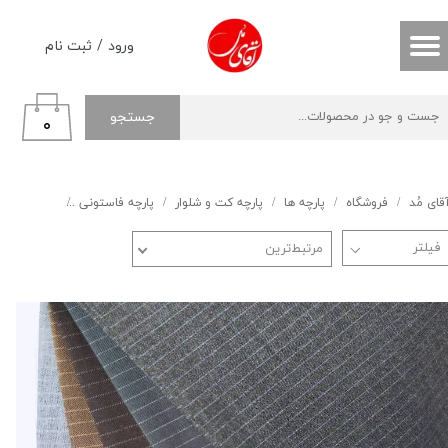
حساب کاربری من
ورود
/
ثبت نام
تغییر گذر واژه
جستجو
۰
سفارشات
خروج از حساب کاربری
قای مُد
فروشگاه
پارچه ها
پارچه کت و شلوار
پارچه فاستونی
فاستونی م
مرتبط‌ترین