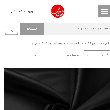
حساب کاربری من
ورود
/
ثبت نام
تغییر گذر واژه
جستجو
۰
سفارشات
خروج از حساب کاربری
قای مُد
فروشگاه
پارچه ها
پارچه آستری
آستری رویال
مرتبط‌ترین