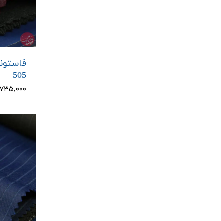
فاستونی
505
۸,۷۳۵,۰۰۰ تو