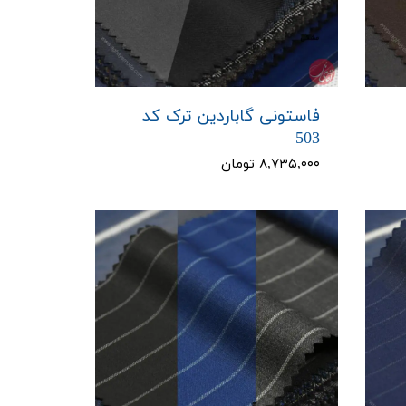
فاستونی گاباردین ترک کد
503
۸,۷۳۵,۰۰۰ تومان