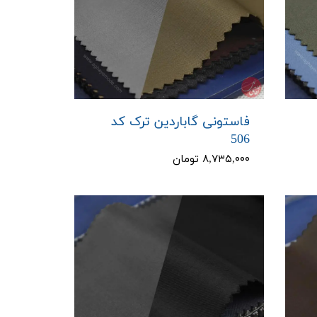
فاستونی گاباردین ترک کد
506
۸,۷۳۵,۰۰۰ تومان