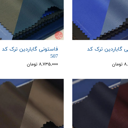
 گاباردین ترک کد
فاستونی گاباردین ترک کد
507
مان
۸,۷۳۵,۰۰۰ تومان