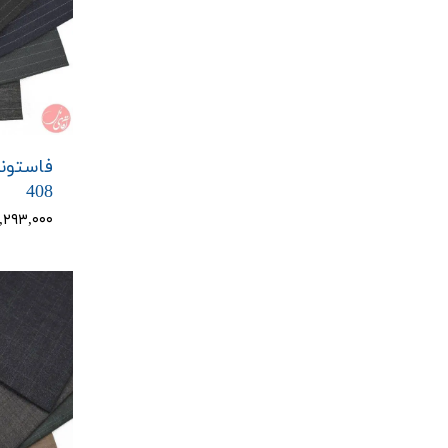
فاستون
408
۳,۲۹۳,۰۰۰ توم