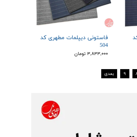
د
فاستونی دیپلمات مطهری کد
504
۳,۸۳۳,۰۰۰ تومان
۹
بعدی