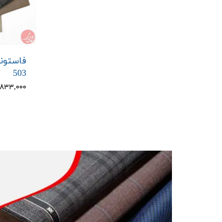
فاستون
503
۳,۸۳۳,۰۰۰ تو