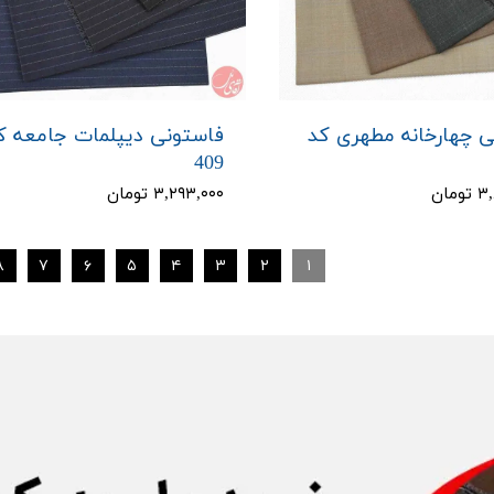
ی چهارخانه مطهری کد
فاستونی دیپلمات جامعه ک
409
مان
۳,۲۹۳,۰۰۰ تومان
۸
۷
۶
۵
۴
۳
۲
۱