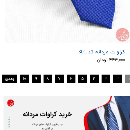
کراوات مردانه کد 301
۴۴۳,۰۰۰ تومان
۱
۲
۳
۴
۵
۶
۷
۸
۹
۱۰
بعدی