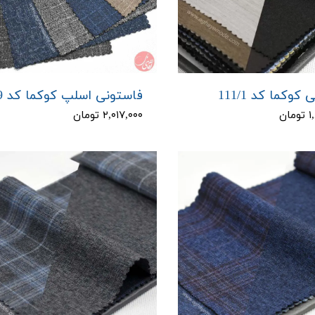
کوکما کد 111/1
فاستونی اسلپ کوکما کد 109
ان
۲,۰۱۷,۰۰۰ تومان