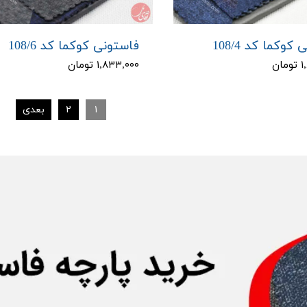
کوکما کد 108/4
فاستونی کوکما کد 108/6
ان
۱,۸۳۳,۰۰۰ تومان
۱
۲
بعدی