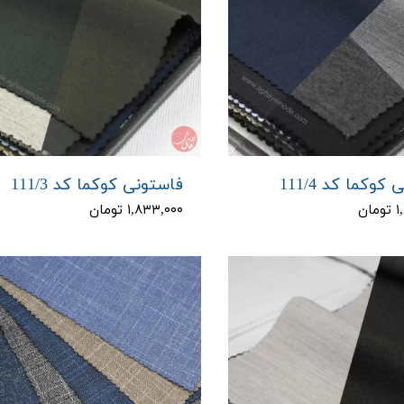
کوکما کد 111/4
فاستونی کوکما کد 111/3
ان
۱,۸۳۳,۰۰۰ تومان