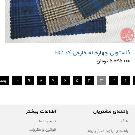
فاستونی چهارخانه خارجی کد 502
۵,۷۴۵,۰۰۰ تومان
۱
۲
۳
۴
۵
۶
۷
۸
۹
۱۰
بعد
راهنمای مشتریان
اطلاعات بیشتر
بلاگ
تماس با ما
قوانین و مقررات
راهنمای برآورد متراژ پارچه