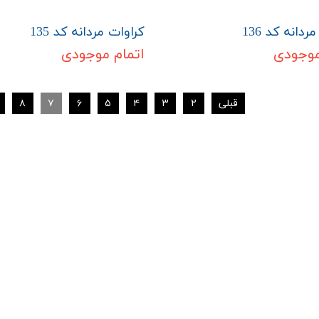
ردانه کد 136
کراوات مردانه کد 135
موجودی
اتمام موجودی
قبلی
۲
۳
۴
۵
۶
۷
۸