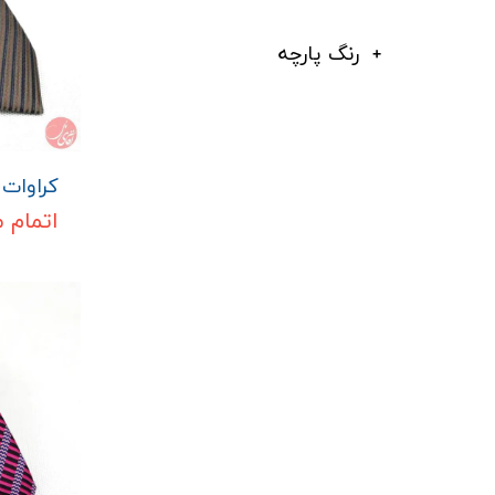
رنگ پارچه
کراوات م
اتمام 