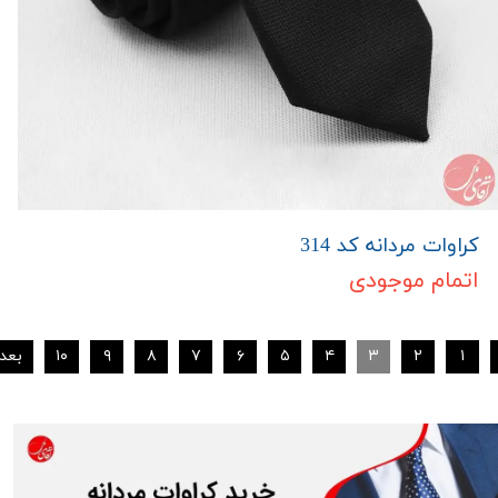
کراوات مردانه کد 314
اتمام موجودی
۱
۲
۳
۴
۵
۶
۷
۸
۹
۱۰
بعد