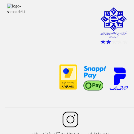
تمام حقوق این سایت متعلق به "آقای مُد" می باشد