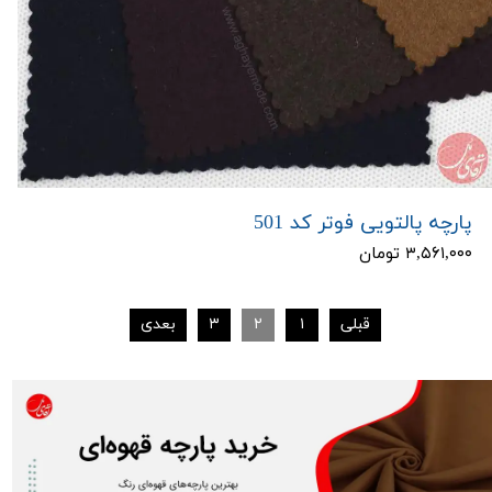
پارچه پالتویی فوتر کد 501
۳,۵۶۱,۰۰۰ تومان
قبلی
۱
۲
۳
بعدی