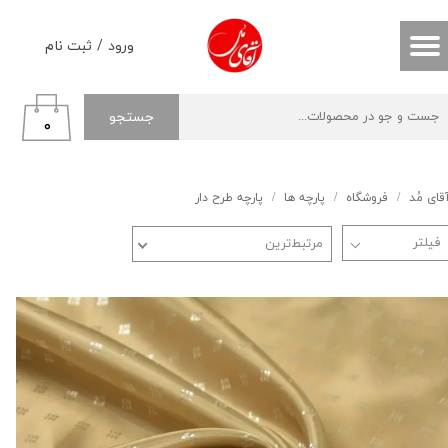
حساب کاربری من
ورود
/
ثبت نام
تغییر گذر واژه
جستجو
۰
سفارشات
خروج از حساب کاربری
قای مُد
فروشگاه
پارچه ها
پارچه طرح دار
مرتبط‌ترین