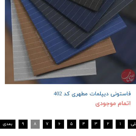
فاستونی دیپلمات مطهری کد 402
اتمام موجودی
لی
۱
۲
۳
۴
۵
۶
۷
۸
۹
بعدی