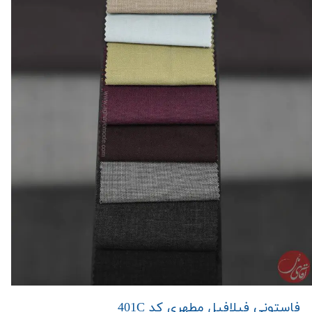
فاستونی فیلافیل مطهری کد 401C