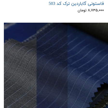
فاستونی گاباردین ترک کد 503
۸,۷۳۵,۰۰۰ تومان