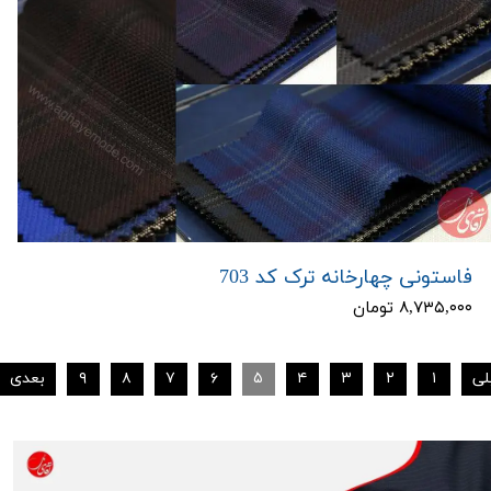
فاستونی چهارخانه ترک کد 703
۸,۷۳۵,۰۰۰ تومان
لی
۱
۲
۳
۴
۵
۶
۷
۸
۹
بعدی