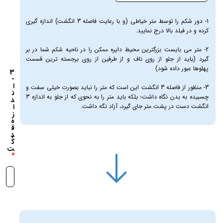
1- دور شکم را توسط متر خیاطی (و با رعایت فاصله 3 انگشت) اندازه گیری
کرده و در فیلد بالا درج نمایید.
2- متر می بایست بزرگترین محیط دایره ممکن را در ناحیه شکم شما در بر
گیرد (باید از جلو از روی ناف و از طرفین از روی برجسته ترین قسمت
پهلوها عبور داده شود)
3
-
ا
3- منظور از فاصله 3 انگشت این است که متر را نباید بصورت خیلی سفت و
ن
چسبیده به بدن نگاه داشت؛ بلکه باید متر را به نحوی که از جلو به اندازه 3
د
انگشت دست در پشت متر جای گیرد، آزاد نگه داشت.
ا
ز
ه
ق
د
کُ
ت