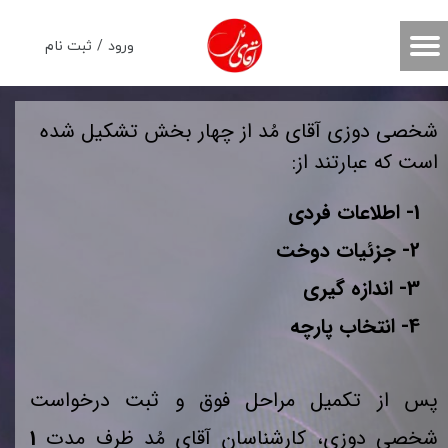
حساب کاربری من
ورود
/
ثبت نام
تغییر گذر واژه
شخصی دوزی آقای مُد از چهار بخش تشکیل شده
سفارشات
است که عبارتند از:
خروج از حساب کاربری
1- اطلاعات فردی
2- جزئیات دوخت
3- اندازه گیری
​​​​​​​ 4- انتخاب پارچه
​​​​​​​پس از تکمیل مراحل فوق و ثبت درخواست
شخصی دوزی، کارشناسان آقای مُد ظرف مدت
1