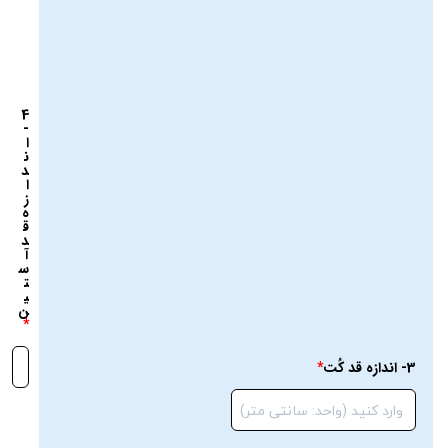
4
-
ا
ن
د
ا
ز
ه
ق
د
آ
س
ت
ی
ن
3- اندازه قد کُت