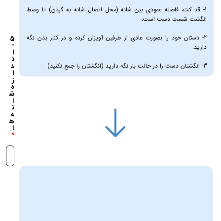
1- قد کت، فاصله عمودی بین شانه (محل اتصال شانه به گردن) تا وسط
انگشت شست دست است.
2- دستان خود را بصورت عادی از طرفین آویزان کرده و در کنار بدن نگه
5
-
دارید.
ا
ن
د
3- انگشتان دست را در حالت باز نگه دارید (انگشتان را جمع نکنید)
ا
ز
ه
ش
ا
ن
ه
ه
ا