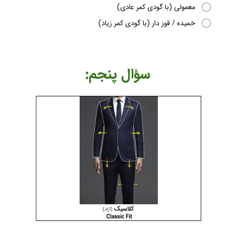
معمولی (با گودی کمر عادی)
خمیده / قوز دار (با گودی کمر زیاد)
​​​​سؤال پنجم: