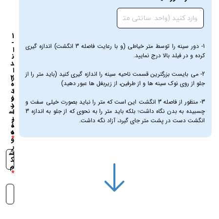
1
-
1- دور سینه را توسط متر خیاطی (و با رعایت فاصله 3 انگشت) اندازه گیری
ا
کرده و در فیلد بالا درج نمایید.
ن
د
ا
2- می بایست بزرگترین قسمت ناحیه سینه را اندازه گیری کنید (باید متر را از
ز
2
جلو از روی نوک سینه ها و از طرفین، از زیربغل ها عبور دهید)
ه
-
د
ا
و
ن
3- منظور از فاصله 3 انگشت این است که متر را نباید بصورت خیلی سفت و
ر
د
س
چسبیده به بدن نگاه داشت؛ بلکه باید متر را به نحوی که از جلو به اندازه 3
ا
ی
ز
انگشت دست در پشت متر جای گیرد، آزاد نگه داشت.
ن
ه
ه
د
و
ر
ش
ک
م