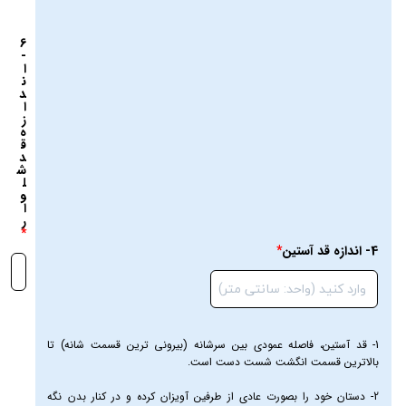
6
-
ا
ن
د
ا
ز
ه
ق
د
ش
ل
و
ا
ر
4- اندازه قد آستین
1- قد آستین، فاصله عمودی بین سرشانه (بیرونی ترین قسمت شانه) تا
بالاترین قسمت انگشت شست دست است.
2- دستان خود را بصورت عادی از طرفین آویزان کرده و در کنار بدن نگه