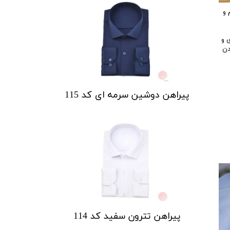
 و
 و
دن
پیراهن دوشین سرمه ای کد 115
پیراهن تترون سفید کد 114