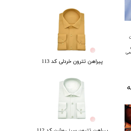
ن
سمی
پیراهن تترون خردلی کد 113
ه
پیراهن تترون سبز روشن کد 112