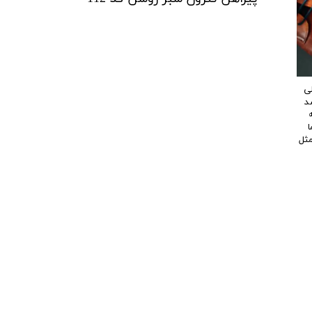
لی
سد
ا
مثل