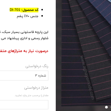
کد محصول:
DI-701
۷۰٪ پشم
جنس
این پارچه فاستونی بسیار سبک، ن
شلوار رسمی و اداری پیشنهاد می 
درصورت نیاز به متراژهای متف
رنگ درخواستی
شماره ۳
متراژ درخواستی
مقدار را برحسب متر وارد نمایید.