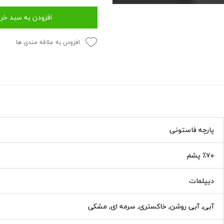
افزودن به سبد خر
افزودن به علاقه مندی ها
پارچه فاستونی
٪۷۰ پشم
دیپلمات
آبی, آبی روشن, خاکستری, سرمه ای, مشکی