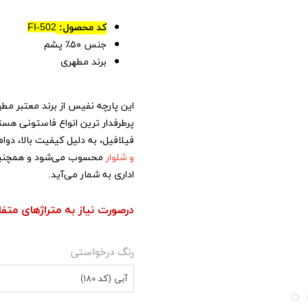
کد محصول:
FI-502
جنس ۵۰
٪ پشم
برند مطهری
این پارچه نفیس از برند معتبر مطه
پرطرفدار ترین انواع فاستونی هست
فیلافیل، به دلیل کیفیت بالا، دوا
و شلوار
محسوب می‌شود و همچنین گ
اداری به شمار می‌آید.
درصورت نیاز به متراژهای متف
رنگ درخواستی
آبی (کد 180)