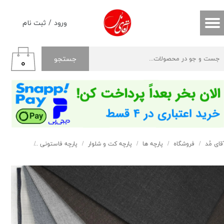
حساب کاربری من
ورود
/
ثبت نام
تغییر گذر واژه
جستجو
۰
سفارشات
خروج از حساب کاربری
قای مُد
فروشگاه
پارچه ها
پارچه کت و شلوار
پارچه فاستونی
فاستونی جنا