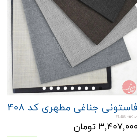
استونی جناغی مطهری کد 408
 کالا: FI-408
۳,۴۰۷,۰۰ تومان