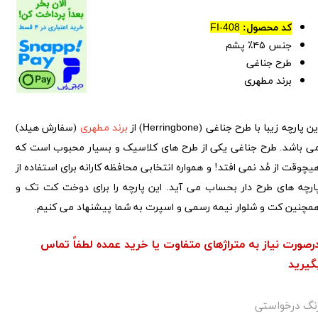
کد محصول:
FI-408
جنس ۴۵٪ پشم
طرح جناغی
برند مطهری
ین پارچه زیبا با طرح جناغی (
Herringbone
) از
برند مطهری
(سفارش هیلد)
ی باشد. طرح جناغی یکی از طرح های کلاسیک و بسیار محبوب است که
یچوقت از مُد نمی افتد! و همواره انتخابی محافظه کارانه برای استفاده از
ارچه های طرح دار بحساب می آید. این پارچه را برای دوخت کت تک و
مچنین کت و شلوار نیمه رسمی و اسپرت به شما پیشنهاد می کنیم.
رصورت نیاز به متراژهای متفاوت یا خرید عمده لطفاً تماس
گیرید
نگ درخواستی