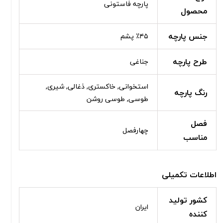
پارچه فاستونی
محصول
جنس پارچه
٪۴۵ پشم
طرح پارچه
جناغی
استخوانی, خاکستری, ذغالی, شیری,
رنگ پارچه
طوسی, طوسی روشن
فصل
چهارفصل
مناسب
اطلاعات تکمیلی
کشور تولید
ایران
کننده