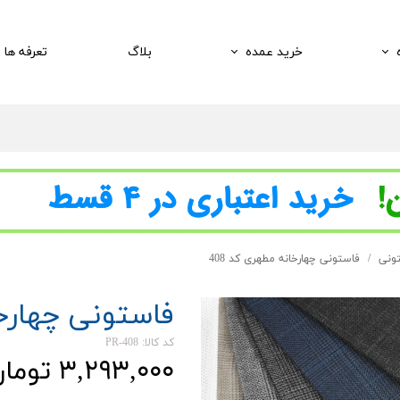
خرید عمده
بلاگ
تعرفه ها
تونی
فاستونی چهارخانه مطهری کد 408
فاستونی چهارخان
کد کالا: PR-408
۳,۲۹۳,۰۰۰ تومان