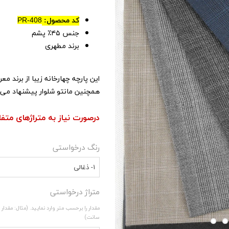
کد محصول:
PR-408
جنس ۴۵٪ پشم
برند مطهری
این پارچه چهارخانه زیبا از برند 
همچنین مانتو شلوار پیشنهاد می 
درصورت نیاز به متراژهای متف
رنگ درخواستی
1- ذغالی
متراژ درخواستی
سانت)