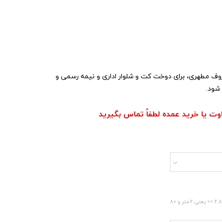
معروف مطهری، برای دوخت کت و شلوار اداری و نیمه رسمی و
شود.
اوت یا خرید عمده لطفاً تماس بگیرید
مقدار را برحسب متر وارد نمایید. (مثال: مقدار 2.8 >> یعنی 2 متر و 80