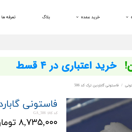
خرید عمده
بلاگ
تعرفه ها
تونی
فاستونی گاباردین ترک کد 506
فاستونی گاباردی
کد کالا: GA_506
۸,۷۳۵,۰۰۰ تومان