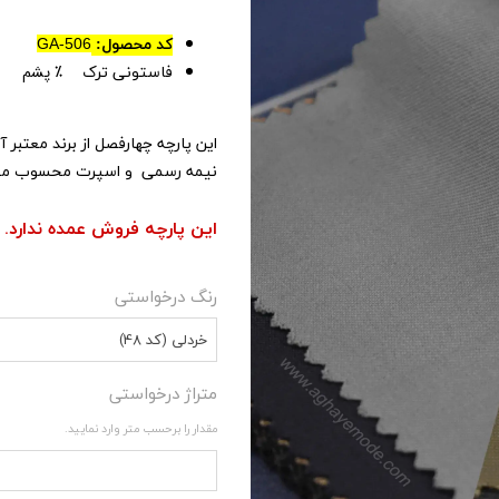
کد محصول:
GA-506
۵۰٪ پشم
فاستونی ترک
این پارچه چهارفصل از برند معتبر
نیمه رسمی و اسپرت محسوب می
این پارچه فروش عمده ندارد.
رنگ درخواستی
خردلی (کد 48)
متراژ درخواستی
مقدار را برحسب متر وارد نمایید.