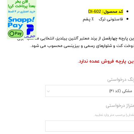
کد محصول:
DI-602
۶۰٪ پشم
فاستونی ترک
ین پارچه چهارفصل از برند معتبر آلتین ییلدیز، انتخابی مناسب برای
وخت کت و شلوارهای رسمی و بیزینسی محسوب می شود.
ین پارچه فروش عمده ندارد.
نگ درخواستی
مشکی (کد 41)
تراژ درخواستی
قدار را برحسب متر وارد نمایید.