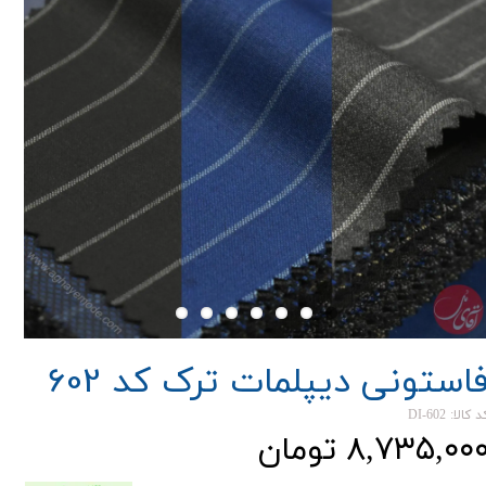
استونی دیپلمات ترک کد 602
 کالا: DI-602
۸,۷۳۵,۰۰ تومان