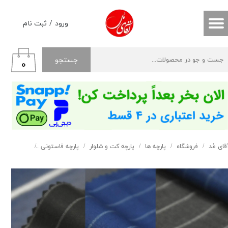
حساب کاربری من
ورود
/
ثبت نام
تغییر گذر واژه
جستجو
۰
سفارشات
خروج از حساب کاربری
قای مُد
فروشگاه
پارچه ها
پارچه کت و شلوار
پارچه فاستونی
فاستونی دیپل