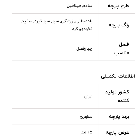
طرح پارچه
ساده, فیلافیل
بادمجانی, زرشکی, سبز, سبز تیره, سفید,
رنگ پارچه
نخودی, کرم
فصل
چهارفصل
مناسب
اطلاعات تکمیلی
کشور تولید
ایران
کننده
برند پارچه
مطهری
عرض پارچه
۱.۵ متر