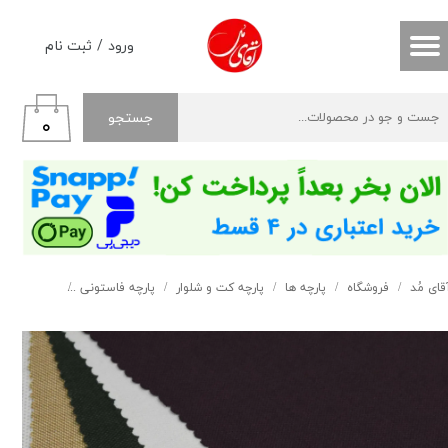
حساب کاربری من
ورود
/
ثبت نام
تغییر گذر واژه
جستجو
۰
سفارشات
خروج از حساب کاربری
قای مُد
فروشگاه
پارچه ها
پارچه کت و شلوار
پارچه فاستونی
فاستونی فیلا