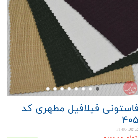
استونی فیلافیل مطهری کد
40
 کالا: FI-405