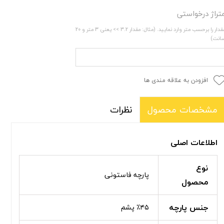
تراژ درخواستی
مقدار را برحسب متر وارد نمایید. (مثال: مقدار 3.2 >> یعنی 3 متر و 20
انت)
افزودن به علاقه مندی ها
نظرات
مشخصات محصول
اطلاعات اصلی
نوع
پارچه فاستونی
محصول
جنس پارچه
٪۴۵ پشم