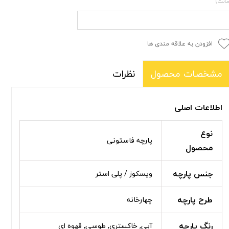
انت)
افزودن به علاقه مندی ها
نظرات
مشخصات محصول
اطلاعات اصلی
نوع
پارچه فاستونی
محصول
جنس پارچه
ویسکوز / پلی استر
طرح پارچه
چهارخانه
رنگ پارچه
آبی, خاکستری, طوسی, قهوه ای