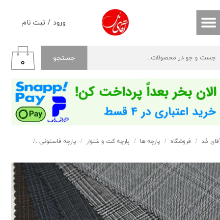
حساب کاربری من
ورود
/
ثبت نام
تغییر گذر واژه
جستجو
۰
سفارشات
خروج از حساب کاربری
قای مُد
فروشگاه
پارچه ها
پارچه کت و شلوار
پارچه فاستونی
فاستونی پرن