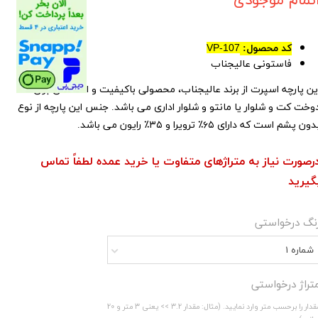
تمام موجودی
کد محصول:
VP-107
فاستونی عالیجناب
ین پارچه اسپرت از برند عالیجناب، محصولی باکیفیت و اقتصادی برای
وخت کت و شلوار یا مانتو و شلوار اداری می باشد. جنس این پارچه از نوع
ون پشم است که دارای ۶۵٪ ترویرا و ۳۵٪ رایون می باشد.
رصورت نیاز به متراژهای متفاوت یا خرید عمده لطفاً تماس
گیرید
نگ درخواستی
شماره 1
تراژ درخواستی
مقدار را برحسب متر وارد نمایید. (مثال: مقدار 3.2 >> یعنی 3 متر و 20