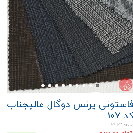
استونی پرنس دوگال عالیجناب
د 107
 کالا: VP-107