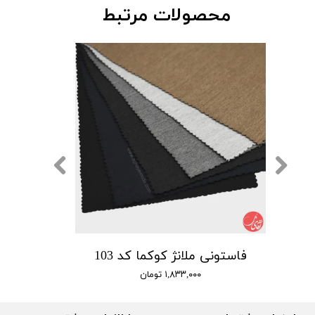
محصولات مرتبط
فاستونی ملانژ کوکما کد 103
۱,۸۳۳,۰۰۰ تومان