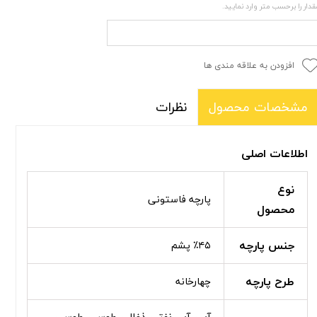
قدار را برحسب متر وارد نمایید.
افزودن به علاقه مندی ها
نظرات
مشخصات محصول
اطلاعات اصلی
نوع
پارچه فاستونی
محصول
جنس پارچه
٪۴۵ پشم
طرح پارچه
چهارخانه
آبی, آبی نفتی, ذغالی, طوسی, طوسی