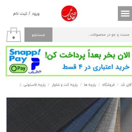
حساب کاربری من
ورود
/
ثبت نام
تغییر گذر واژه
جستجو
۰
سفارشات
خروج از حساب کاربری
قای مُد
فروشگاه
پارچه ها
پارچه کت و شلوار
پارچه فاستونی
فاستونی چهار