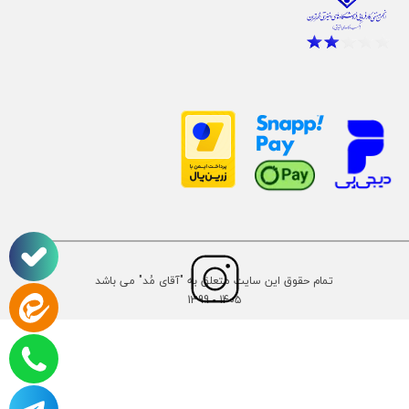
تمام حقوق این سایت متعلق به "آقای مُد" می باشد
14۰۵ - 1399