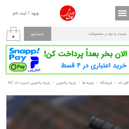
حساب کاربری من
ورود
/
ثبت نام
تغییر گذر واژه
جستجو
۰
سفارشات
خروج از حساب کاربری
قای مُد
فروشگاه
پارچه ها
پارچه پالتویی
پارچه پالتویی اسپرت کد 607