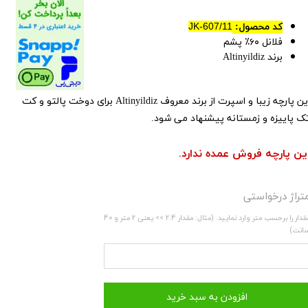
کد محصول:
JK-607/11
فلانل ۶۰٪ پشم
برند Altinyildiz
این پارچه زیبا و اسپرت از برند معروف Altinyildiz برای دوخت پالتو و کت
ک پاییزه و زمستانه پیشنهاد می شود.
ین پارچه فروش عمده ندارد.
تراژ درخواستی
مقدار را برحسب متر وارد نمایید. (مثال: مقدار 2.4 >> یعنی 2 متر و 40
انت)
افزودن به سبد خرید