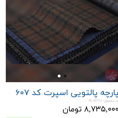
ارچه پالتویی اسپرت کد 607
د محصول: JK-607/11
۸,۷۳۵,۰۰ تومان