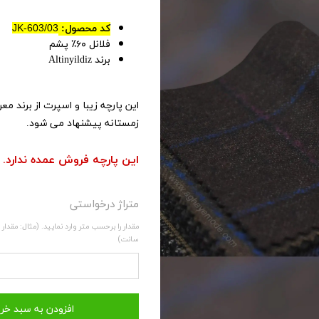
کد محصول:
JK-603/03
فلانل ۶۰٪ پشم
برند Altinyildiz
زمستانه پیشنهاد می شود.
این پارچه فروش عمده ندارد.
متراژ درخواستی
سانت)
افزودن به سبد خر