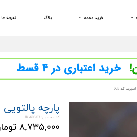
خرید عمده
بلاگ
تعرفه ها
سپرت کد 603
پارچه پالتویی ا
کد محصول: JK-603/03
۸,۷۳۵,۰۰۰ تومان