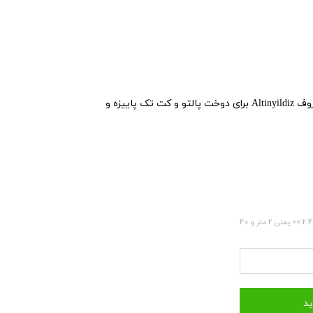
این پارچه زیبا و اسپرت از برند معروف Altinyildiz برای دوخت پالتو و کت تک پاییزه و
مقدار را برحسب متر وارد نمایید. (مثال: مقدار 2.4 >> یعنی 2 متر و 40
ید