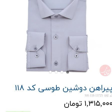
یراهن دوشین طوسی کد 118
 کالا: SH-118-13725
۱,۳۱۵,۰۰ تومان