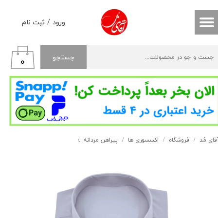
حساب کاربری من
ورود
/
ثبت نام
تغییر گذر واژه
جستجو
۰
سفارشات
خروج از حساب کاربری
قای مُد
فروشگاه
اکسسوری ها
پیراهن مردانه
پیراهن دوشین طوسی کد 118