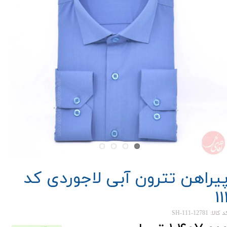
یراهن تترون آبی لاجوردی کد
11
 کالا: SH-111-12781