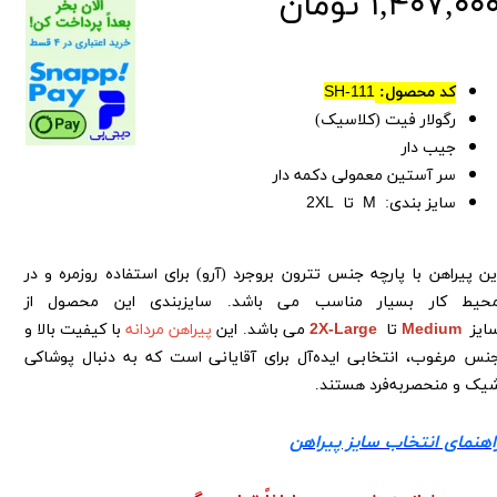
۱,۴۰۷,۰۰ تومان
کد محصول:
SH-111
رگولار فیت (کلاسیک)
جیب دار
سر آستین معمولی دکمه دار
سایز بندی:
M
تا
XL
2
ین پیراهن با پارچه جنس تترون بروجرد (آرو) برای استفاده روزمره و در
حیط کار بسیار مناسب می باشد. سایزبندی این محصول از
ایز
Medium
تا
2X-Large
می باشد. این
پیراهن مردانه
با کیفیت بالا و
نس مرغوب، انتخابی ایده‌آل برای آقایانی است که به دنبال پوشاکی
یک و منحصربه‌فرد هستند.
اهنمای انتخاب سایز پیراهن