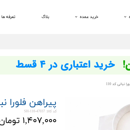
خرید عمده
بلاگ
تعرفه ها
ا نباتی کد 110
پیراهن فلورا نبات
کد کالا: SH-110-47037
۱,۴۰۷,۰۰۰ تومان