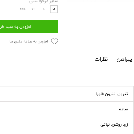
سایز درخواستی:
XXL
XL
L
M
افزودن به سبد خر
افزودن به علاقه مندی ها
پیراهن
نظرات
تترون, تترون فلورا
ساده
زرد روشن, نباتی