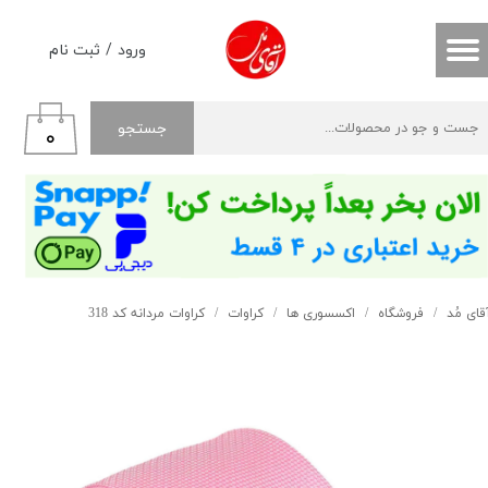
حساب کاربری من
ورود
/
ثبت نام
تغییر گذر واژه
جستجو
۰
سفارشات
خروج از حساب کاربری
قای مُد
فروشگاه
اکسسوری ها
کراوات
کراوات مردانه کد 318