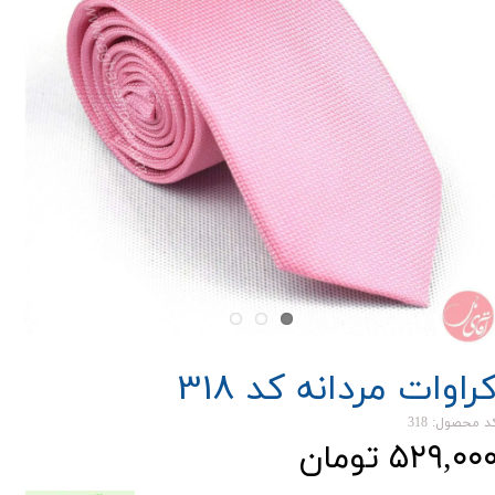
راوات مردانه کد 318
د محصول: 318
۵۲۹,۰۰ تومان