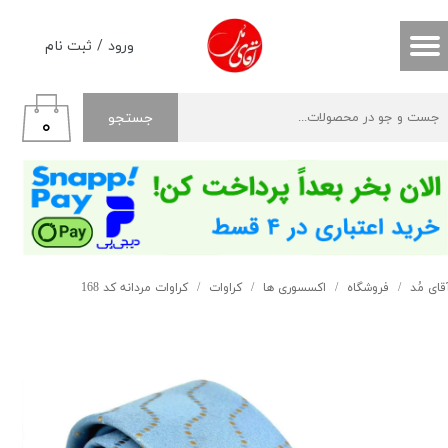
حساب کاربری من
ورود
/
ثبت نام
تغییر گذر واژه
جستجو
۰
سفارشات
خروج از حساب کاربری
قای مُد
فروشگاه
اکسسوری ها
کراوات
کراوات مردانه کد 168