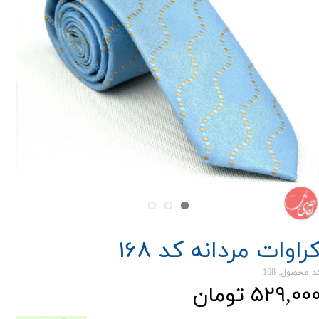
راوات مردانه کد 168
د محصول: 168
۵۲۹,۰۰ تومان