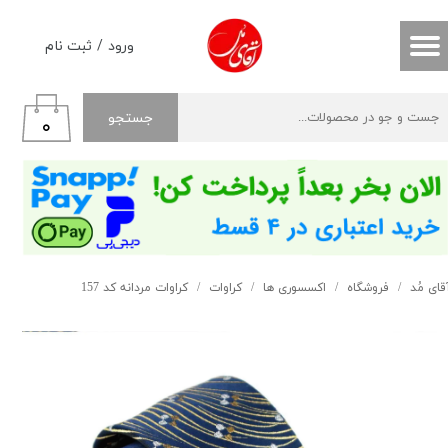
حساب کاربری من
ورود
/
ثبت نام
تغییر گذر واژه
جستجو
۰
سفارشات
خروج از حساب کاربری
قای مُد
فروشگاه
اکسسوری ها
کراوات
کراوات مردانه کد 157