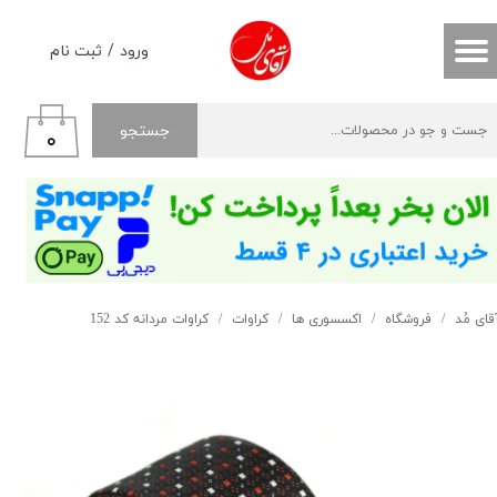
حساب کاربری من
ورود
/
ثبت نام
تغییر گذر واژه
جستجو
۰
سفارشات
خروج از حساب کاربری
قای مُد
فروشگاه
اکسسوری ها
کراوات
کراوات مردانه کد 152