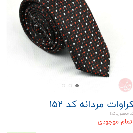
راوات مردانه کد 152
د محصول: 152
تمام موجودی