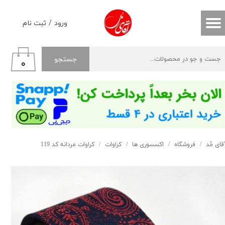
حساب کاربری من
ورود
/
ثبت نام
تغییر گذر واژه
جستجو
۰
سفارشات
خروج از حساب کاربری
قای مُد
فروشگاه
اکسسوری ها
کراوات
کراوات مردانه کد 119