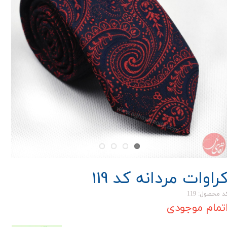
راوات مردانه کد 119
د محصول: 119
تمام موجودی