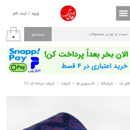
حساب کاربری من
ورود
/
ثبت نام
تغییر گذر واژه
جستجو
۰
سفارشات
خروج از حساب کاربری
قای مُد
فروشگاه
اکسسوری ها
کراوات
کراوات مردانه کد 112