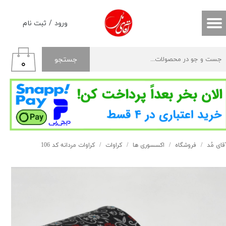
حساب کاربری من
ورود
/
ثبت نام
تغییر گذر واژه
جستجو
۰
سفارشات
خروج از حساب کاربری
قای مُد
فروشگاه
اکسسوری ها
کراوات
کراوات مردانه کد 106