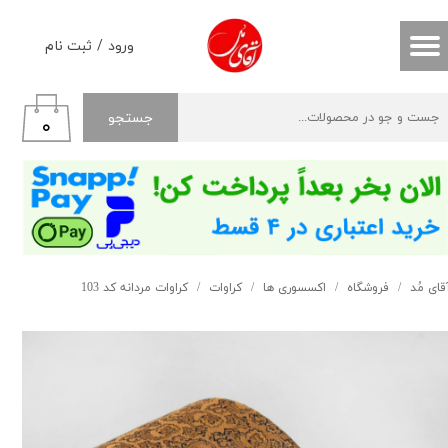
حساب کاربری من
ورود
/
ثبت نام
تغییر گذر واژه
جستجو
۰
سفارشات
خروج از حساب کاربری
قای مُد
فروشگاه
اکسسوری ها
کراوات
کراوات مردانه کد 103