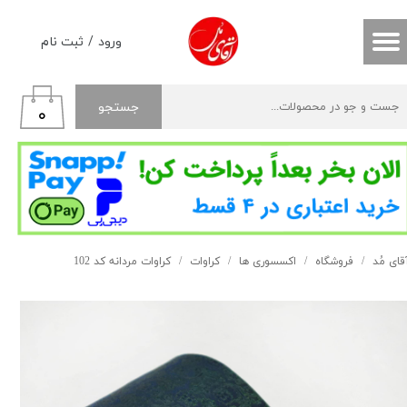
حساب کاربری من
ورود
/
ثبت نام
تغییر گذر واژه
جستجو
۰
سفارشات
خروج از حساب کاربری
قای مُد
فروشگاه
اکسسوری ها
کراوات
کراوات مردانه کد 102