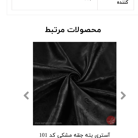
کننده
محصولات مرتبط
آستری بته جقه خاکستری کد 101
آستری بته جقه مشکی کد 101