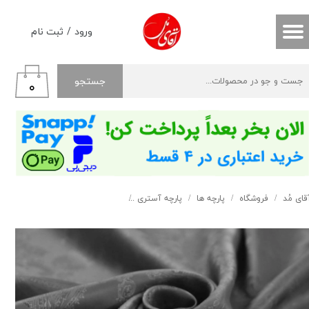
حساب کاربری من
ورود
/
ثبت نام
تغییر گذر واژه
جستجو
۰
سفارشات
خروج از حساب کاربری
قای مُد
فروشگاه
پارچه ها
پارچه آستری
آستری بته جقه طوسی کد 101