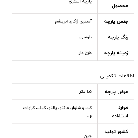
پارچه آستری
محصول
جنس پارچه
آستری ژاکارد ابریشم
رنگ پارچه
طوسی
زمینه پارچه
طرح دار
اطلاعات تکمیلی
عرض پارچه
۱.۵ متر
موارد
کت و شلوار، مانتو، پالتو، کیف، کراوات
استفاده
و...
کشور تولید
چین