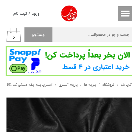
حساب کاربری من
ورود
/
ثبت نام
تغییر گذر واژه
جستجو
۰
سفارشات
خروج از حساب کاربری
قای مُد
فروشگاه
پارچه ها
پارچه آستری
آستری بته جقه مشکی کد 101