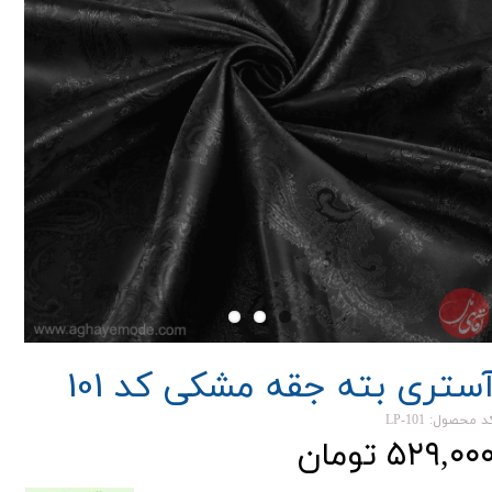
ستری بته جقه مشکی کد 101
د محصول: LP-101
۵۲۹,۰۰ تومان