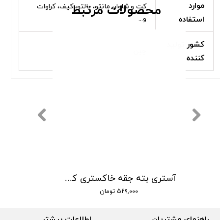
موارد
کت و شلوار، مانتو، پالتو، کیف، کراوات
محصولات مرتبط
استفاده
و...
کشور تولید
چین
کننده
آستری بته جقه خاکستری کد 101
۵۲۹,۰۰۰ تومان
راهنمای مشتریان
اطلاعات بیشتر