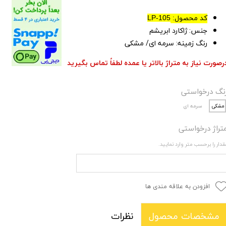
کد محصول:
LP-105
جنس: ژاکارد ابریشم
رنگ زمینه: سرمه ای/ مشکی
رصورت نیاز به متراژ بالاتر یا عمده لطفاً تماس بگیرید
نگ درخواستی
مشکی
سرمه ای
تراژ درخواستی
قدار را برحسب متر وارد نمایید.
افزودن به علاقه مندی ها
نظرات
مشخصات محصول