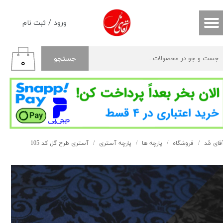
حساب کاربری من
ورود
/
ثبت نام
تغییر گذر واژه
جستجو
۰
سفارشات
خروج از حساب کاربری
قای مُد
فروشگاه
پارچه ها
پارچه آستری
آستری طرح گل کد 105