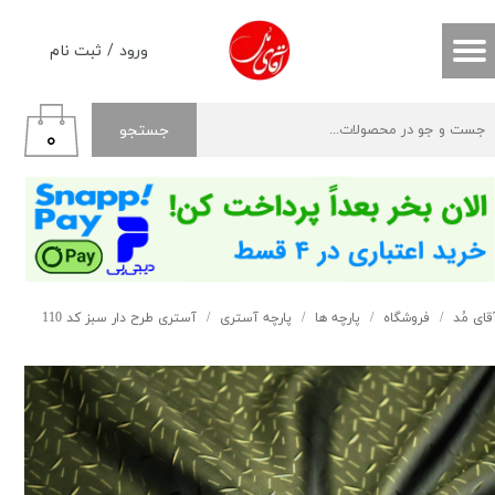
حساب کاربری من
ورود
/
ثبت نام
تغییر گذر واژه
جستجو
۰
سفارشات
خروج از حساب کاربری
قای مُد
فروشگاه
پارچه ها
پارچه آستری
آستری طرح دار سبز کد 110