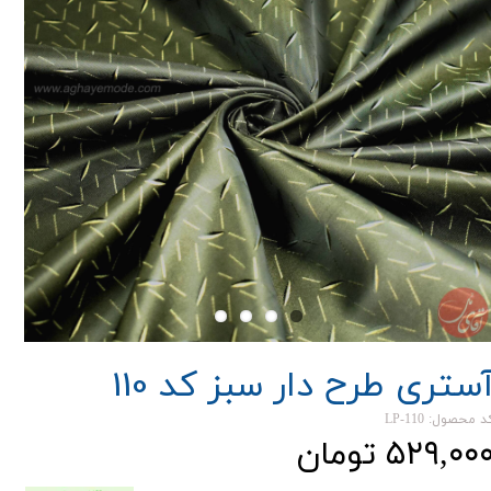
ستری طرح دار سبز کد 110
د محصول: LP-110
۵۲۹,۰۰ تومان