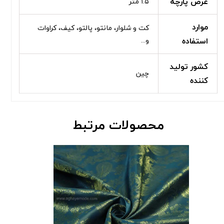
عرض پارچه
۱.۵ متر
موارد
کت و شلوار، مانتو، پالتو، کیف، کراوات
استفاده
و...
کشور تولید
چین
کننده
محصولات مرتبط