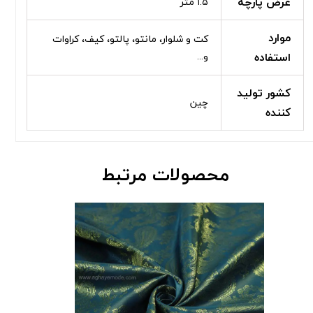
عرض پارچه
۱.۵ متر
موارد
کت و شلوار، مانتو، پالتو، کیف، کراوات
استفاده
و...
کشور تولید
چین
کننده
محصولات مرتبط