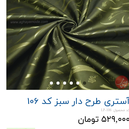
ستری طرح دار سبز کد 106
د محصول: LP-106
۵۲۹,۰۰ تومان