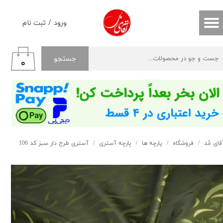
حساب کاربری من
ورود
/
ثبت نام
تغییر گذر واژه
جستجو
۰
سفارشات
خروج از حساب کاربری
قای مُد
فروشگاه
پارچه ها
پارچه آستری
آستری طرح دار سبز کد 106