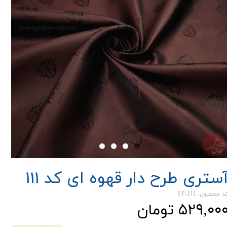
ستری طرح دار قهوه ای کد 111
د محصول: LP-111
۵۲۹,۰۰ تومان