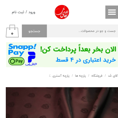
حساب کاربری من
ورود
/
ثبت نام
تغییر گذر واژه
جستجو
۰
سفارشات
خروج از حساب کاربری
قای مُد
فروشگاه
پارچه ها
پارچه آستری
آستری طرح دار قهوه ای کد 111