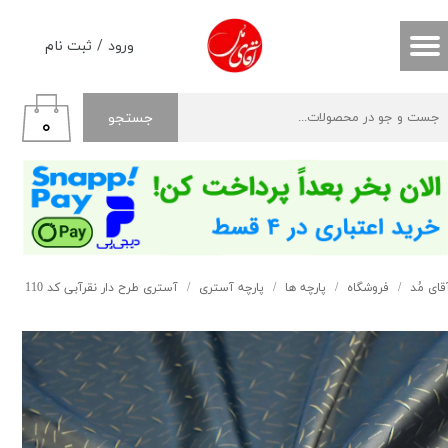
حساب کاربری من
ورود
/
ثبت نام
تغییر گذر واژه
جستجو
۰
سفارشات
خروج از حساب کاربری
قای مُد
فروشگاه
پارچه ها
پارچه آستری
آستری طرح دار نقرآبی کد 110