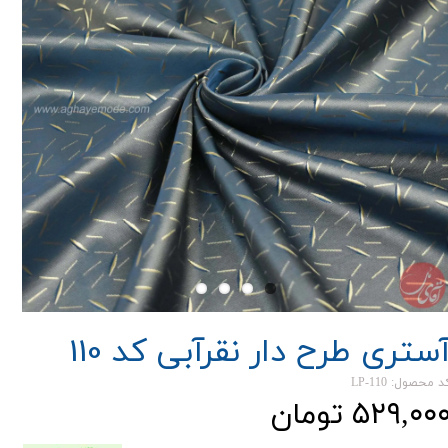
ستری طرح دار نقرآبی کد 110
د محصول: LP-110
۵۲۹,۰۰ تومان